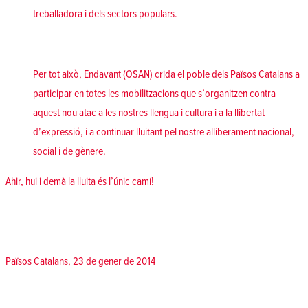
treballadora i dels sectors populars.
Per tot això, Endavant (OSAN) crida el poble dels Països Catalans a
participar en totes les mobilitzacions que s’organitzen contra
aquest nou atac a les nostres llengua i cultura i a la llibertat
d’expressió, i a continuar lluitant pel nostre alliberament nacional,
social i de gènere.
Ahir, hui i demà la lluita és l’únic camí!
Països Catalans, 23 de gener de 2014