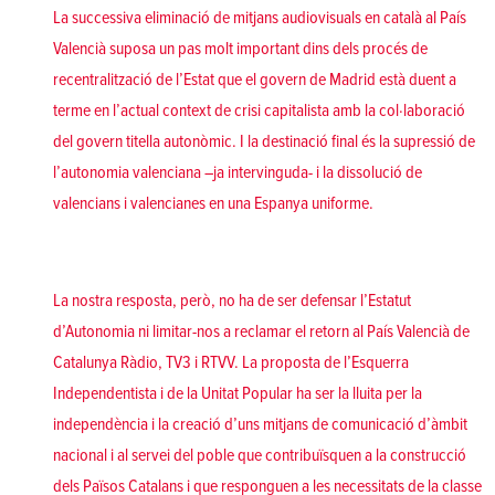
La successiva eliminació de mitjans audiovisuals en català al País
Valencià suposa un pas molt important dins dels procés de
recentralització de l’Estat que el govern de Madrid està duent a
terme en l’actual context de crisi capitalista amb la col·laboració
del govern titella autonòmic. I la destinació final és la supressió de
l’autonomia valenciana –ja intervinguda- i la dissolució de
valencians i valencianes en una Espanya uniforme.
La nostra resposta, però, no ha de ser defensar l’Estatut
d’Autonomia ni limitar-nos a reclamar el retorn al País Valencià de
Catalunya Ràdio, TV3 i RTVV. La proposta de l’Esquerra
Independentista i de la Unitat Popular ha ser la lluita per la
independència i la creació d’uns mitjans de comunicació d’àmbit
nacional i al servei del poble que contribuïsquen a la construcció
dels Països Catalans i que responguen a les necessitats de la classe