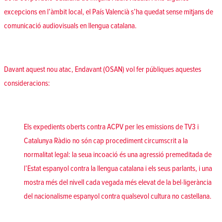
excepcions en l’àmbit local, el País Valencià s’ha quedat sense mitjans de
comunicació audiovisuals en llengua catalana.
Davant aquest nou atac, Endavant (OSAN) vol fer públiques aquestes
consideracions:
Els expedients oberts contra ACPV per les emissions de TV3 i
Catalunya Ràdio no són cap procediment circumscrit a la
normalitat legal: la seua incoació és una agressió premeditada de
l’Estat espanyol contra la llengua catalana i els seus parlants, i una
mostra més del nivell cada vegada més elevat de la bel·ligerància
del nacionalisme espanyol contra qualsevol cultura no castellana.