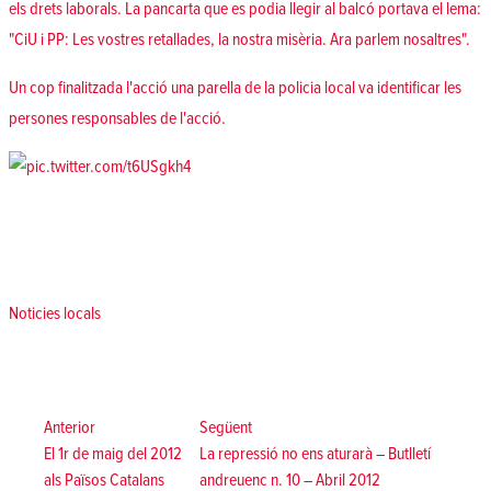
els drets laborals. La pancarta que es podia llegir al balcó portava el lema:
"CiU i PP: Les vostres retallades, la nostra misèria. Ara parlem nosaltres".
Un cop finalitzada l'acció una parella de la policia local va identificar les
persones responsables de l'acció.
Posted in
Noticies locals
Navegació
d'entrades
Anterior:
Següent:
Anterior
Següent
El 1r de maig del 2012
La repressió no ens aturarà – Butlletí
als Països Catalans
andreuenc n. 10 – Abril 2012